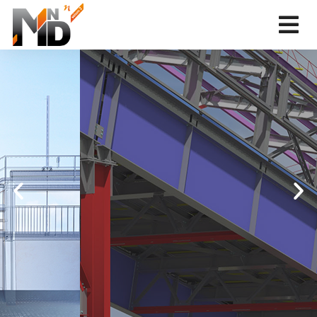
PROJET NATIONAL
MINnD Saison 2
Un budget de 5M d'euros
Administré par l'IREX