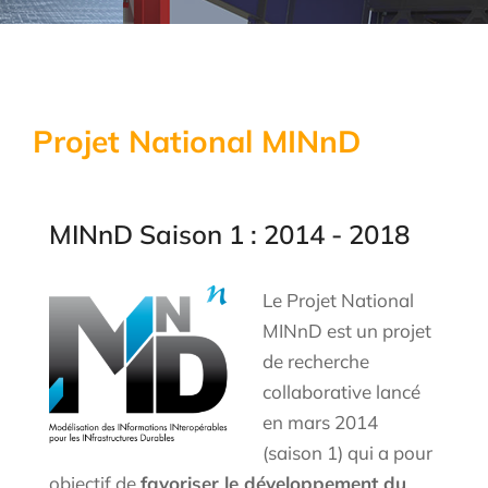
Soutenu par le Ministère de la
transition écologique
Labellisé « Projet National » par le
comité d'orientation du réseau
Recherche appliquée en génie civil
Projet National MINnD
MINnD Saison 1 : 2014 - 2018
Le Projet National
MINnD est un projet
de recherche
collaborative lancé
en mars 2014
(saison 1) qui a pour
objectif de
favoriser le développement du